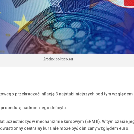
Źródło: politico.eu
entowego przekraczać inflację 3 najstabilniejszych pod tym względe
h
 procedurą nadmiernego deficytu.
lat uczestniczyć w mechanizmie kursowym (ERM II). W tym czasie je
j dwustronny centralny kurs nie może być obniżany względem euro.