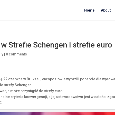
Home
About
 Strefie Schengen i strefie euro
ly
|
0 comments
 się 22 czerwca w Brukseli, europosłowie wyrazili poparcie dla wpro
 do strefy Schengen.
wacja może przystąpić do strefy euro:
alne kryteria konwergencji, a jej ustawodawstwo jest w całości zgo
C.