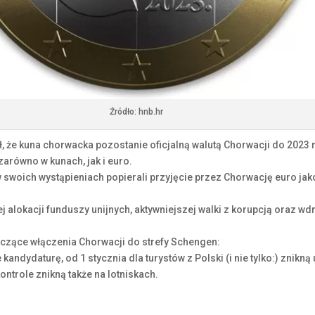
Źródło: hnb.hr
, że kuna chorwacka pozostanie oficjalną walutą Chorwacji do 2023 ro
arówno w kunach, jak i euro.
 swoich wystąpieniach popierali przyjęcie przez Chorwację euro ja
j alokacji funduszy unijnych, aktywniejszej walki z korupcją oraz
yczące włączenia Chorwacji do strefy Schengen:
 kandydaturę, od 1 stycznia dla turystów z Polski (i nie tylko:) znik
ntrole znikną także na lotniskach.