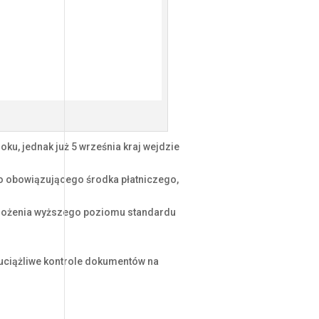
ku, jednak już 5 września kraj wejdzie
ko obowiązującego środka płatniczego,
 wdrożenia wyższego poziomu standardu
ną uciążliwe kontrole dokumentów na