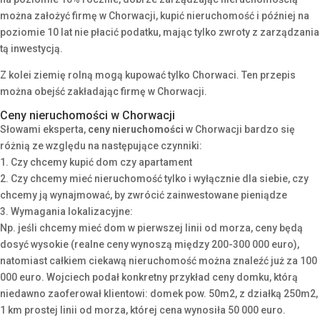
można założyć firmę w Chorwacji, kupić nieruchomość i później na
poziomie 10 lat nie płacić podatku, mając tylko zwroty z zarządzania
tą inwestycją.
Z kolei z
iemię rolną mogą kupować tylko Chorwaci. Ten przepis
można obejść zakładając firmę w Chorwacji.
Ceny nieruchomości w Chorwacji
Słowami eksperta,
c
eny nieruchomości
w Chorwacji bardzo się
różnią ze względu na następujące czynniki:
1. Czy chcemy kupić dom czy apartament
2. Czy chcemy mieć nieruchomość tylko i wyłącznie dla siebie, czy
chcemy ją wynajmować, by zwrócić zainwestowane pieniądze
3. Wymagania lokalizacyjne:
Np. jeśli chcemy mieć dom w pierwszej linii od morza, ceny będą
dosyć wysokie (realne ceny wynoszą między 200-300 000 euro),
natomiast całkiem ciekawą nieruchomość można znaleźć już za 100
000 euro. Wojciech podał konkretny przykład ceny domku, którą
niedawno zaoferował klientowi: domek pow. 50m2, z działką 250m2,
1 km prostej linii od morza, której cena wynosiła 50 000 euro.