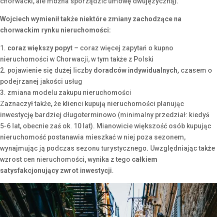
chorwacki, ale można sporządzić umowę dwujęzyczną).
Wojciech wymienił także niektóre zmiany zachodzące na
chorwackim rynku nieruchomości:
1.
coraz większy popyt
– coraz więcej zapytań o kupno
nieruchomości w Chorwacji, w tym także z Polski
2. pojawienie się dużej liczby
doradców indywidualnych,
czasem o
podejrzanej jakości usług
3. zmiana modelu zakupu nieruchomości
Zaznaczył także, że klienci kupują nieruchomości planując
inwestycję bardziej długoterminowo (minimalny przedział: kiedyś
5-6 lat, obecnie zaś ok. 10 lat). Mianowicie większość osób kupując
nieruchomość postanawia mieszkać w niej poza sezonem,
wynajmując ją podczas sezonu turystycznego. Uwzględniając także
wzrost cen nieruchomości, wynika z tego
całkiem
satysfakcjonujący zwrot inwestycji
.