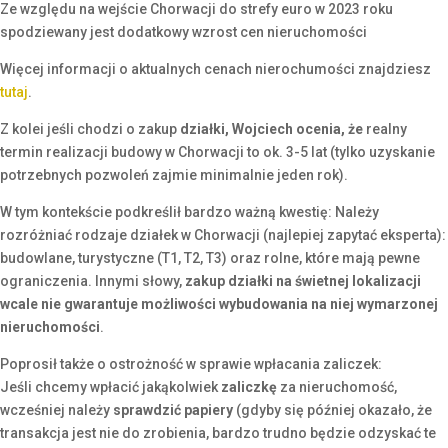
Ze względu na wejście Chorwacji do strefy euro w 2023 roku
spodziewany jest dodatkowy wzrost cen nieruchomości
Więcej informacji o aktualnych cenach nierochumości znajdziesz
tutaj
.
Z kolei jeśli chodzi o zakup
działki, Wojciech ocenia, że
realny
termin realizacji budowy w Chorwacji to ok. 3-5 lat (tylko uzyskanie
potrzebnych pozwoleń zajmie minimalnie jeden rok).
W tym kontekście podkreślił bardzo ważną kwestię: Należy
rozróżniać rodzaje działek w Chorwacji (najlepiej zapytać eksperta):
budowlane, turystyczne (T1, T2, T3) oraz rolne, które mają pewne
ograniczenia. Innymi słowy,
zakup działki na świetnej lokalizacji
wcale nie gwarantuje możliwości wybudowania na niej wymarzonej
nieruchomości
.
Poprosił także o ostrożność w sprawie wpłacania zaliczek:
Jeśli chcemy wpłacić jakąkolwiek
zaliczkę
za nieruchomość,
wcześniej należy
sprawdzić papiery
(gdyby się później okazało, że
transakcja jest nie do zrobienia, bardzo trudno będzie odzyskać te