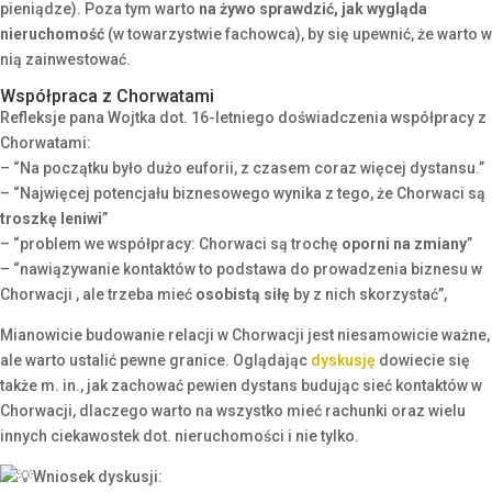
pieniądze). Poza tym
warto
na żywo sprawdzić, jak wygląda
nieruchomość
(w towarzystwie fachowca), by się upewnić, że warto w
nią zainwestować.
Współpraca z Chorwatami
Refleksje pana Wojtka dot. 16-letniego doświadczenia współpracy z
Chorwatami:
– “
Na początku było dużo euforii, z czasem coraz więcej dystansu.”
– “Najwięcej potencjału biznesowego wynika z tego, że Chorwaci są
troszkę leniwi
”
– “problem we współpracy: Chorwaci są trochę
oporni na zmiany
”
– “nawiązywanie kontaktów to podstawa do prowadzenia biznesu w
Chorwacji , ale trzeba mieć
osobistą siłę
by z nich skorzystać”,
Mianowicie budowanie relacji w Chorwacji jest niesamowicie ważne,
ale warto ustalić pewne granice. Oglądając
dyskusję
dowiecie się
także m. in., jak zachować pewien dystans budując sieć kontaktów w
Chorwacji, dlaczego warto na wszystko mieć rachunki oraz wielu
innych ciekawostek dot. nieruchomości i nie tylko.
Wniosek dyskusji: