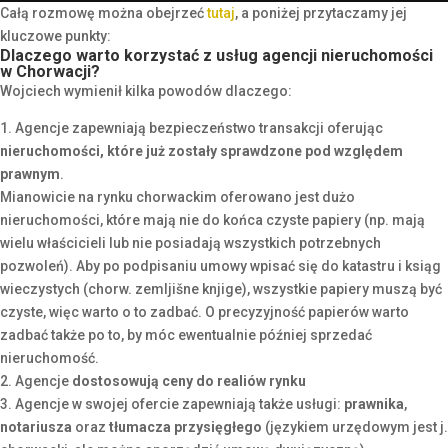
Całą rozmowę można obejrzeć
tutaj
, a poniżej
przytaczamy jej
kluczowe punkty:
Dlaczego warto korzystać z usług agencji nieruchomości
w Chorwacji?
Wojciech wymienił kilka powodów dlaczego:
1. Agencje zapewniają bezpieczeństwo transakcji oferując
nieruchomości, które już zostały sprawdzone pod względem
prawnym
.
Mianowicie na rynku chorwackim oferowano jest dużo
nieruchomości, które mają nie do końca czyste papiery (np. mają
wielu właścicieli lub nie posiadają wszystkich potrzebnych
pozwoleń). Aby po podpisaniu umowy wpisać się do katastru i ksiąg
wieczystych (chorw. zemljišne knjige), wszystkie papiery muszą być
czyste, więc warto o to zadbać. O precyzyjność papierów warto
zadbać także po to, by móc ewentualnie później sprzedać
nieruchomość.
2. Agencje
dostosowują ceny do realiów rynku
3. Agencje w swojej ofercie zapewniają także usługi:
prawnika
,
notariusza
oraz
tłumacza przysięgłego
(językiem urzędowym jest j.