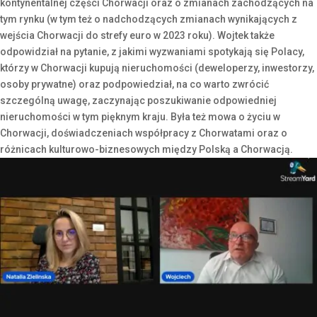
kontynentalnej części Chorwacji oraz o zmianach zachodzących na
tym rynku (w tym też o nadchodzących zmianach wynikających z
wejścia Chorwacji do strefy euro w 2023 roku). Wojtek także
odpowidział na pytanie, z jakimi wyzwaniami spotykają się Polacy,
którzy w Chorwacji kupują nieruchomości (deweloperzy, inwestorzy,
osoby prywatne) oraz podpowiedział, na co warto zwrócić
szczególną uwagę, zaczynając poszukiwanie odpowiedniej
nieruchomości w tym pięknym kraju. Była też mowa o życiu w
Chorwacji, doświadczeniach współpracy z Chorwatami oraz o
różnicach kulturowo-biznesowych między Polską a Chorwacją.