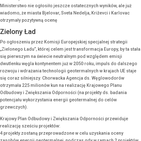
Ministerstwo nie ogłosiło jeszcze ostatecznych wyników, ale już
wiadomo, że miasta Bjelovar, Sveta Nedelja, Križevci i Karlovac
otrzymały pozytywną ocenę
Zielony Ład
Po ogłoszeniu przez Komisji Europejskiej specjalnej strategii
„Zielonego Ładu”, której celem jest transformacja Europy, by ta stała
się pierwszym na świecie neutralnym pod względem emisji
dwutlenku węgla kontynentem już w 2050 roku, impuls do dalszego
rozwoju i wdrażania technologii geotermalnych w krajach UE staje
się coraz silniejszy. Chorwacka Agencja ds. Węglowodorów
otrzymała 225 milionów kun na realizację Krajowego Planu
Odbudowy i Zwiększania Odporności (na projekty ds. badania
potencjału wykorzystania energii geotermalnej do celów
grzewczych).
Krajowy Plan Odbudowy i Zwiększania Odporności przewiduje
realizację sześciu projektów:
4 projekty zostaną przeprowadzone w celu uzyskania oceny
zasobów energii geotermalnej, podczas gdy w ramach 2 projektów