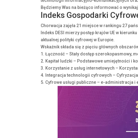
technologii informacyjno-komunikacyjnych oraz
Będziemy Was na bieżąco informować o wynikając
Indeks Gospodarki Cyfrowe
Chorwacja zajęła 21 miejsce w rankingu 27 pań
Indeks DESI mierzy postęp krajów UE w kierunk
aktualnej polityki cyfrowej w Europie.
Wskaźnik składa się z pięciu głównych obszaró
1. Łączność – Stały dostęp szerokopasmowy, m
2. Kapitał ludzki – Podstawowe umiejętności i k
3. Korzystanie z usług internetowych – Korzystan
4. Integracja technologii cyfrowych – Cyfryzac
5. Cyfrowe usługi publiczne – e-administracja i