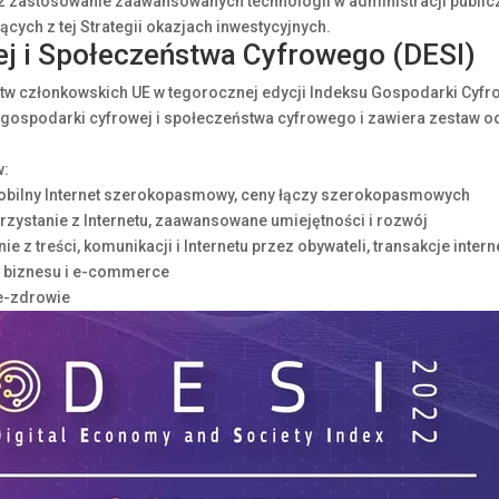
 zastosowanie zaawansowanych technologii w administracji publicz
ych z tej Strategii okazjach inwestycyjnych.
j i Społeczeństwa Cyfrowego (DESI)
stw członkowskich UE w tegorocznej edycji Indeksu Gospodarki Cyfr
u gospodarki cyfrowej i społeczeństwa cyfrowego i zawiera zestaw
w:
obilny Internet szerokopasmowy, ceny łączy szerokopasmowych
orzystanie z Internetu, zaawansowane umiejętności i rozwój
ie z treści, komunikacji i Internetu przez obywateli, transakcje inter
ja biznesu i e-commerce
 e-zdrowie