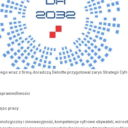
o wraz z firmą doradczą Deloitte przygotował zarys Strategii Cyfr
 sprawiedliwości
ejsc pracy
chnologiczny i innowacyjność, kompetencje cyfrowe obywateli, wzrost