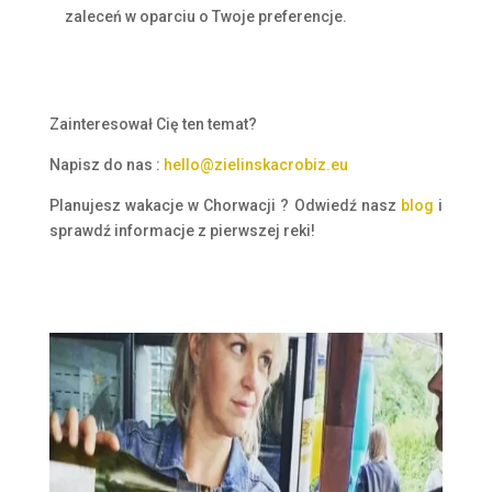
zaleceń w oparciu o Twoje preferencje.
Zainteresował Cię ten temat?
Napisz do nas :
hello@zielinskacrobiz.eu
Planujesz wakacje w Chorwacji ? Odwied
ź
nasz
blog
i
sprawd
ź
informacje z pierwszej reki!