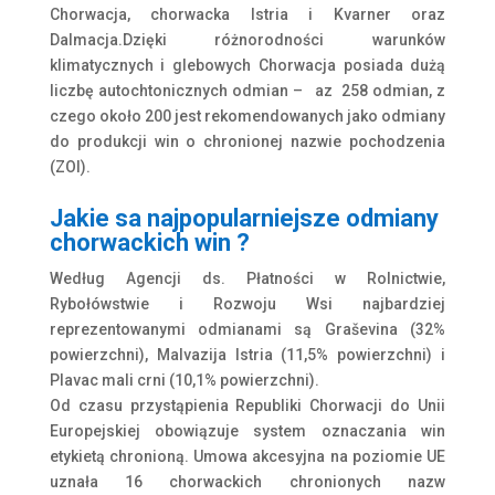
Chorwacja, chorwacka Istria i Kvarner oraz
Dalmacja.Dzięki różnorodności warunków
klimatycznych i glebowych Chorwacja posiada dużą
liczbę autochtonicznych odmian – az 258 odmian, z
czego około 200 jest rekomendowanych jako odmiany
do produkcji win o chronionej nazwie pochodzenia
(ZOI).
Jakie sa najpopularniejsze odmiany
chorwackich win ?
Według Agencji ds. Płatności w Rolnictwie,
Rybołówstwie i Rozwoju Wsi najbardziej
reprezentowanymi odmianami są Graševina (32%
powierzchni), Malvazija Istria (11,5% powierzchni) i
Plavac mali crni (10,1% powierzchni).
Od czasu przystąpienia Republiki Chorwacji do Unii
Europejskiej obowiązuje system oznaczania win
etykietą chronioną. Umowa akcesyjna na poziomie UE
uznała 16 chorwackich chronionych nazw