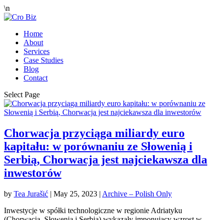
\n
Home
About
Services
Case Studies
Blog
Contact
Select Page
Chorwacja przyciąga miliardy euro
kapitału: w porównaniu ze Słowenią i
Serbią, Chorwacja jest najciekawsza dla
inwestorów
by
Tea Jurašić
|
May 25, 2023
|
Archive – Polish Only
Inwestycje w spółki technologiczne w regionie Adriatyku
(Chorwacja, Słowenia i Serbia) wykazały imponujący wzrost w