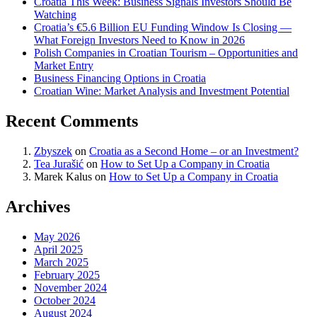
Croatia This Week: Business Signals Investors Should Be
Watching
Croatia’s €5.6 Billion EU Funding Window Is Closing —
What Foreign Investors Need to Know in 2026
Polish Companies in Croatian Tourism – Opportunities and
Market Entry
Business Financing Options in Croatia
Croatian Wine: Market Analysis and Investment Potential
Recent Comments
Zbyszek
on
Croatia as a Second Home – or an Investment?
Tea Jurašić
on
How to Set Up a Company in Croatia
Marek Kalus
on
How to Set Up a Company in Croatia
Archives
May 2026
April 2025
March 2025
February 2025
November 2024
October 2024
August 2024