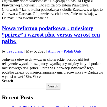
Ogłaszamy dobre wiadomości! Dołączają do nas Iza i Igor z
Prawdziwej Chorwacji. Kto stoi za projektem Prawdziwa
Chorwacja ? Iza to Polka pochodząca z okolic Rzeszowa, a Igor to
Chorwat z Daruvar. Od prawie trzech lat wspólnie mieszkają w
Dalmacji i na swoim kanale na...
Nowa reforma podatkowa : zniesiony
“prirez” i wzrost płac versus wzrost cen
paliw.
by
Tea Jurašić
|
May 5, 2023
|
Archive – Polish Only
Jednym z głównych wyzwań chorwackiej gospodarki jest
relatywnie wysoki koszt pracy, wynikający między innymi podatku
miejscowego tzw. prirez. Prirez w Chorwacji Wysokość tego
podatku zależy od miejsca zamieszkania pracownika i w Zagrzebiu
wynosi nawet 18%. W celu...
Search
Search
Recent Posts