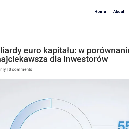
Home
About
iardy euro kapitału: w porównani
 najciekawsza dla inwestorów
Only
|
0 comments