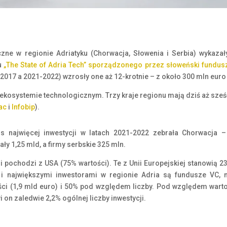
czne w regionie Adriatyku (Chorwacja, Słowenia i Serbia) wykaza
u
„The State of Adria Tech” sporządzonego przez słoweński fundus
-2017 a 2021-2022) wzrosły one aż 12-krotnie – z około 300 mln euro
 ekosystemie technologicznym. Trzy kraje regionu mają dziś aż sze
ac
i
Infobip
).
s najwięcej inwestycji w latach 2021-2022 zebrała Chorwacja 
ły 1,25 mld, a firmy serbskie 325 mln.
i pochodzi z USA (75% wartości). Te z Unii Europejskiej stanowią 23
 i największymi inwestorami w regionie Adria są fundusze VC,
ci (1,9 mld euro) i 50% pod względem liczby. Pod względem wartoś
wi on zaledwie 2,2% ogólnej liczby inwestycji.