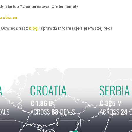
 startup ? Zainteresowal Cie ten temat?
crobiz.eu
? Odwied
ź
nasz
blog
i sprawd
ź
informacje z pierwszej reki!