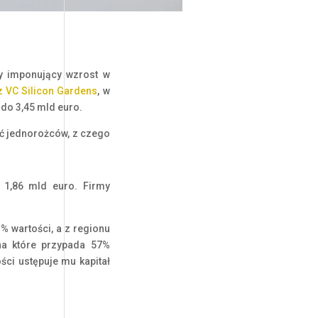
ły imponujący wzrost w
z VC Silicon Gardens
, w
 do 3,45 mld euro.
ść jednorożców, z czego
– 1,86 mld euro. Firmy
% wartości, a z regionu
 na które przypada 57%
ci ustępuje mu kapitał